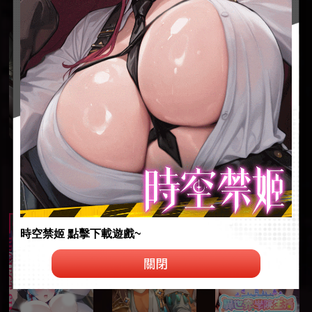
時空禁姬 點擊下載遊戲~